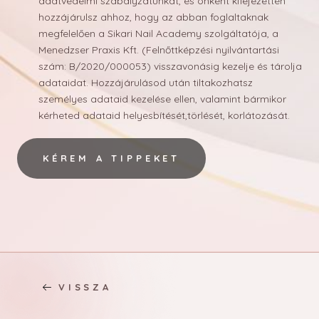
adatvédelmi szabályzatunkat, és önként kifejezetten
hozzájárulsz ahhoz, hogy az abban foglaltaknak
2026. 08. 04.
RÉSZLETEK
megfelelően a Sikari Nail Academy szolgáltatója, a
Menedzser Praxis Kft. (Felnőttképzési nyilvántartási
szám: B/2020/000053) visszavonásig kezelje és tárolja
adataidat. Hozzájárulásod után tiltakozhatsz
személyes adataid kezelése ellen, valamint bármikor
3D DÍSZÍTÉSEK
OMBRE TECHNIKÁK
kérheted adataid helyesbítését,törlését, korlátozását.
KÉREM A TIPPEKET
Türkiz körmök nyárra – ombre,
sellőhatás és 3D díszítések egy
VISSZA
szettben