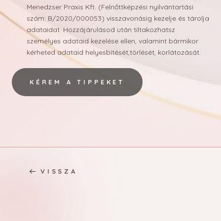
Menedzser Praxis Kft. (Felnőttképzési nyilvántartási
2026. 08. 04.
RÉSZLETEK
szám: B/2020/000053) visszavonásig kezelje és tárolja
adataidat. Hozzájárulásod után tiltakozhatsz
személyes adataid kezelése ellen, valamint bármikor
kérheted adataid helyesbítését,törlését, korlátozását.
3D DÍSZÍTÉSEK
OMBRE TECHNIKÁK
KÉREM A TIPPEKET
VISSZA
Türkiz körmök nyárra – ombre,
sellőhatás és 3D díszítések egy
szettben