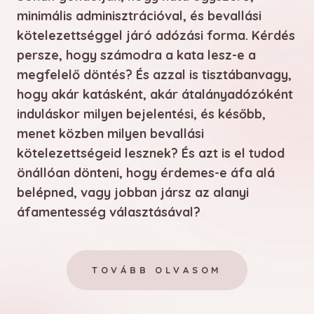
ombre színátmenetet lépésről
minimális adminisztrációval, és bevallási
lépésre
kötelezettséggel járó adózási forma. Kérdés
persze, hogy számodra a kata lesz-e a
A foltmentes felületi ombre a pontosan felépített
körömnél kezdődik. Az egyenletes alap ugyanúgy
megfelelő döntés? És azzal is tisztábanvagy,
meghatározza a végeredményt, mint a megfelelő
hogy akár katásként, akár átalányadózóként
festőzselé, a kis méretű szivacs és a rétegek
induláskor milyen bejelentési, és később,
fokozatos felvitele. Cikkünkben konkrétan
menet közben milyen bevallási
megmutatjuk, hogyan készíthetsz tiszta, intenzív és
foltmentes neon ombre színátmenetet.
kötelezettségeid lesznek? És azt is el tudod
önállóan dönteni, hogy érdemes-e áfa alá
2026. 08. 05.
RÉSZLETEK
belépned, vagy jobban jársz az alanyi
áfamentesség választásával?
TOVÁBB OLVASOM
HOBBIKÖRMÖSÖKNEK
TRENDEK ÉS DIVATOK