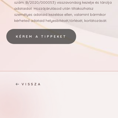
szám: B/2020/000053) visszavonásig kezelje és tárolja
2026. 08. 04.
RÉSZLETEK
adataidat. Hozzájárulásod után tiltakozhatsz
személyes adataid kezelése ellen, valamint bármikor
kérheted adataid helyesbítését,törlését, korlátozását.
KÉREM A TIPPEKET
3D DÍSZÍTÉSEK
OMBRE TECHNIKÁK
VISSZA
Türkiz körmök nyárra – ombre,
sellőhatás és 3D díszítések egy
szettben