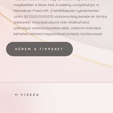
megfelelően a Sikari Nail Academy szolgáltatója, a
2026. 08. 04.
RÉSZLETEK
Menedzser Praxis Kft. (Felnőttképzési nyilvántartási
szám: B/2020/000053) visszavonásig kezelje és tárolja
adataidat. Hozzájárulásod után tiltakozhatsz
személyes adataid kezelése ellen, valamint bármikor
kérheted adataid helyesbítését,törlését, korlátozását.
3D DÍSZÍTÉSEK
OMBRE TECHNIKÁK
KÉREM A TIPPEKET
VISSZA
Türkiz körmök nyárra – ombre,
sellőhatás és 3D díszítések egy
szettben