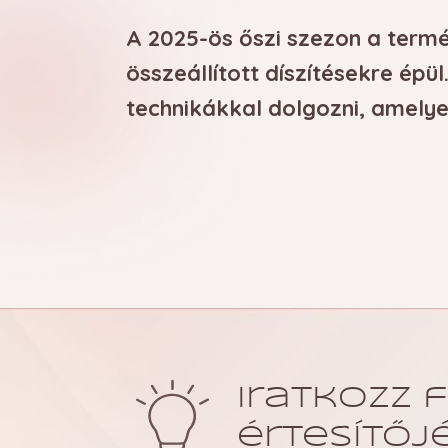
A 2025-ös őszi szezon a termé
HOBBIKÖRMÖSÖKNEK
TRENDEK ÉS 
összeállított díszítésekre ép
technikákkal dolgozni, amely
Iratkozz f
értesítőjé