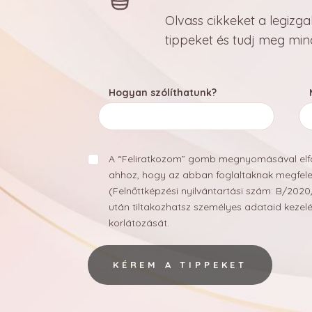
Olvass cikkeket a legizg
tippeket és tudj meg min
Hogyan szólíthatunk?
3D DÍSZÍTÉSEK
OMBRE TECHNIKÁK
A “Feliratkozom” gomb megnyomásával elfog
ahhoz, hogy az abban foglaltaknak megfelel
(Felnőttképzési nyilvántartási szám: B/202
után tiltakozhatsz személyes adataid kezelés
korlátozását.
KÉREM A TIPPEKET