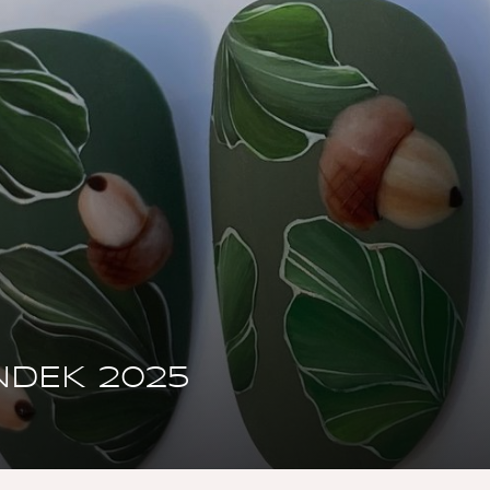
körömnél kezdődik. A
meghatározza a vége
festőzselé, a kis mére
felvitele. Cikkünkbe
készíthetsz tiszta, in
színátmenetet.
2026. 08. 05.
NDEK 2025
Neon köröm
így lesz a