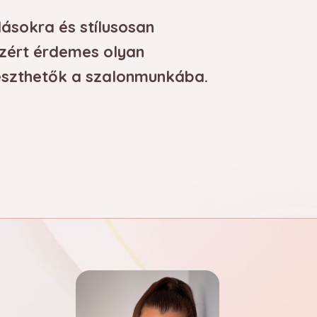
elegáns nyári
dásokra és stílusosan
ezért érdemes olyan
an a feltűnő színek és a
leszthetők a szalonmunkába.
részletek kombinációjára épülnek.
egjelenhetnek vékony
tmenetekben, francia
egy-egy hangsúlyos
tatjuk, hogyan válaszd ki és
íneket úgy, hogy a szett élénk,
ól viselhető maradjon.
RÉSZLETEK