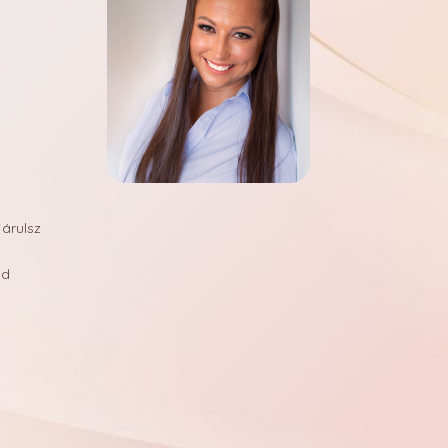
mök nyárra –
lőhatás és 3D
 egy szettben
omirror pigmentek, a
kiemelkedő 3D elemek együtt
árulsz
parti hangulatú kompozíciót
uk, hogyan épülnek egymásra a
od
yhatások és felületek, valamint
, hogy a többféle technika
n egyetlen nyári szettben.
RÉSZLETEK