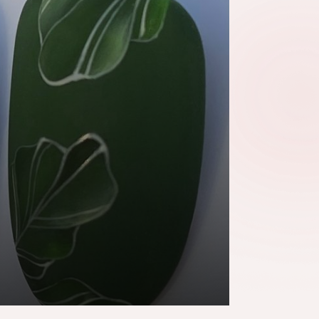
z egyenletes alap ugyanúgy
redményt, mint a megfelelő
tű szivacs és a rétegek fokozatos
n konkrétan megmutatjuk, hogyan
tenzív és foltmentes neon ombre
RÉSZLETEK
 minták 2026 –
 feltűnő