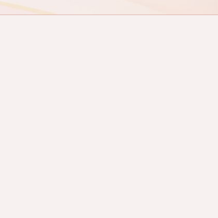
Miért lesz
lenövés? –
eldolgozá
hibái
Egy frissen elkészült 
munka valódi minősé
múlva válik igazán lá
mennyire pontosan sike
átmenetet, mennyire eg
közel került az anya