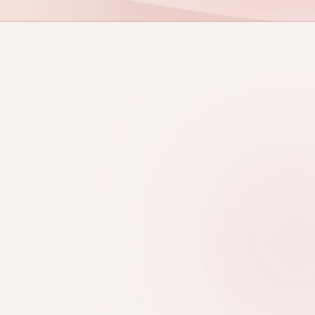
 csúnya a
 A bőr melletti
s leggyakoribb
köröm szinte mindig szép, a
ge azonban két-három hét
thatóvá. A lenövés megmutatja,
rült kialakítani a bőr melletti
yenletes a felület, és milyen
g a hátsó bőrredőhöz. Cikkünkben