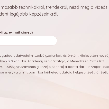
almasabb technikákról, trendekről, nézd meg a videós
dent legújabb képzéseinkről.
Türkiz kör
ombre, sel
Mi az e-mail címed?
díszítések
A türkiz ombre, a Chr
sellőmotívumok és a 
adod adatvédelmi szabályzatunkat, és önként kifejezetten hozzáj
részletgazdag, tenger
ően a Sikari Nail Academy szolgáltatója, a Menedzser Praxis Kft.
alkotnak. Megmutatj
0/000053) visszavonásig kezelje és tárolja adataidat. Hozzájárulás
e ellen, valamint bármikor kérheted adataid helyesbítését,törlését,
különböző színek, fén
mire érdemes figyelni
harmonikusan működjö
2026. 08. 03.