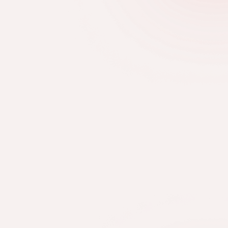
 technikai hibákat, amelyek
lőtt feltűnővé vagy rendezetlenné
RÉSZLETEK
a körmök 2026 –
 letisztult
ák és trendek
a körmök finom vonalakkal, apró
ott krómfénnyel és letisztult