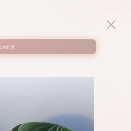
Ingyenes tagság
Előfizetés
vet!
s látványos
ombre
etet lépésről
ombre a pontosan felépített