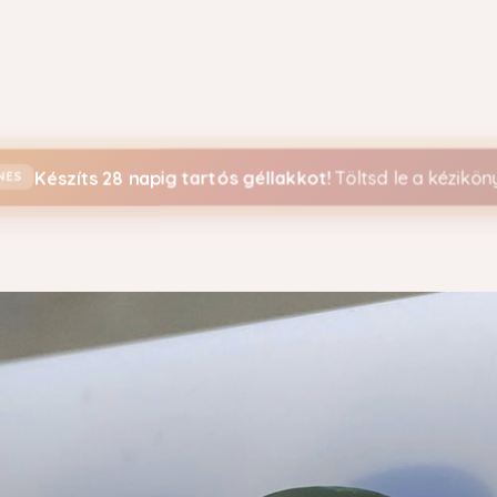
Kurzuskereső
Készíts 28 napig tartós géllakkot!
Töltsd le a kéziköny
ENES
Így készít
felületi 
színátmen
lépésre
SZNÁLAT
A foltmentes felületi 