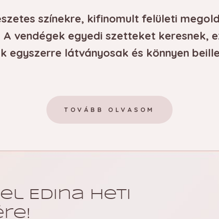
színekből 
szetes színekre, kifinomult felületi megol
szett
DIVATOK
ül. A vendégek egyedi szetteket keresnek, 
A neon körmök 2026-b
ek egyszerre látványosak és könnyen beil
tudatosan felépített 
A neon árnyalatok m
vonalakban, ombre á
mosolyvonalon vagy 
TOVÁBB OLVASOM
motívumban is. Megmu
kombináld ezeket a sz
mégis harmonikus és j
2026. 08. 04.
el Edina heti
re!