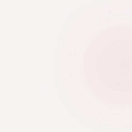
tenek különleges összhatást.
minden részletnek pontos helye
en apró motívum is
jes megjelenést.
t a letisztult körömmintákat és
én a legnagyobb inspirációt
hoz.
RÉSZLETEK
rrendben