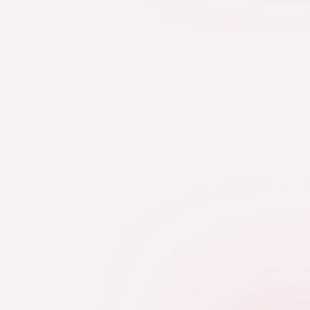
g a géllakk- és
chnikákat? –
 kezdőknek
onos építés, Soft Gel Tip vagy
ént nem könnyű eldönteni,
mes először megtanulni. Pedig a
nd meghatározza, milyen stabil
dásodat, mennyire lesznek
s milyen magabiztosan sajátítod
at. Cikkünk végigvezet azon a
iztos alapot ad a későbbi
RÉSZLETEK