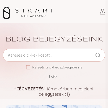
BLOG BEJEGYZÉSEINK
Műkörömépítő cikkek és hírek
Keresés a cikkek szövegében is
1
cikk
"CÉGVEZETÉS"
témakörben megjelent
bejegyzések (1)