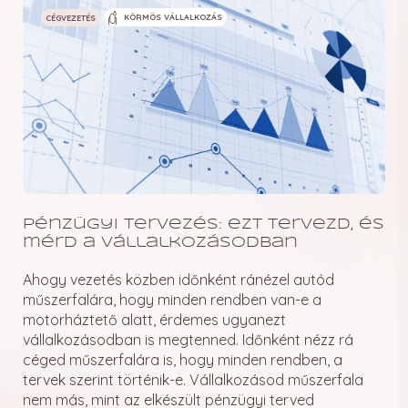
KÖRMÖS VÁLLALKOZÁS
CÉGVEZETÉS
Pénzügyi tervezés: ezt tervezd, és
mérd a vállalkozásodban
Ahogy vezetés közben időnként ránézel autód
műszerfalára, hogy minden rendben van-e a
motorháztető alatt, érdemes ugyanezt
vállalkozásodban is megtenned. Időnként nézz rá
céged műszerfalára is, hogy minden rendben, a
tervek szerint történik-e. Vállalkozásod műszerfala
nem más, mint az elkészült pénzügyi terved