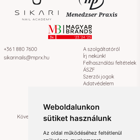
+36 1 880 7600
A szolgáltatóról
Írj nekünk!
sikarinails@mprx.hu
Felhasználási feltételek
ÁSZF
Szerzői jogok
Adatvédelem
Súgó
Személyes ajánlat
Weboldalunkon
Kövesd Edinát további izgalmas tartalmakért!
sütiket használunk
Az oldal működéséhez feltétlenül